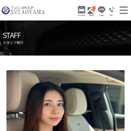
TUCグループ 南青山
STOCK
ACCESS
LINE
03-3797-
NEWS INFO / ニュース
STAFF
STOCK CAR LIST / 在庫車両情報
スタッフ紹介
GALLERY / 販売車両ギャラリー
PARTS LIST / パーツ情報
SHOP INFO / ショップ情報
TRADE IN / 買取査定