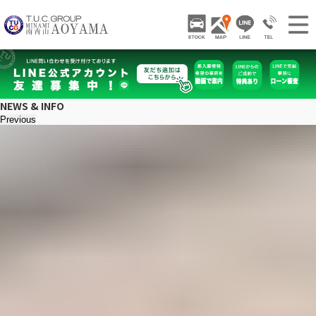
TUCグループ 南青山
STOCK
ACCESS
LINE
03-3797-
NEWS INFO / ニュース
STOCK CAR LIST / 在庫車両情報
NEWS & INFO
GALLERY / 販売車両ギャラリー
Previous
PARTS LIST / パーツ情報
SHOP INFO / ショップ情報
TRADE IN / 買取査定