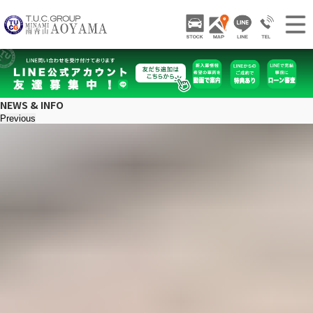
TUCグループ 南青山
STOCK
ACCESS
LINE
03-3797-
NEWS INFO / ニュース
STOCK CAR LIST / 在庫車両情報
NEWS & INFO
GALLERY / 販売車両ギャラリー
Previous
PARTS LIST / パーツ情報
SHOP INFO / ショップ情報
TRADE IN / 買取査定