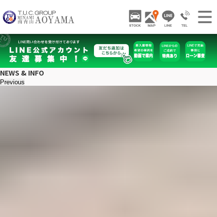
TUCグループ 南青山
STOCK
ACCESS
LINE
03-3797-
NEWS INFO / ニュース
STOCK CAR LIST / 在庫車両情報
NEWS & INFO
GALLERY / 販売車両ギャラリー
Previous
PARTS LIST / パーツ情報
SHOP INFO / ショップ情報
TRADE IN / 買取査定