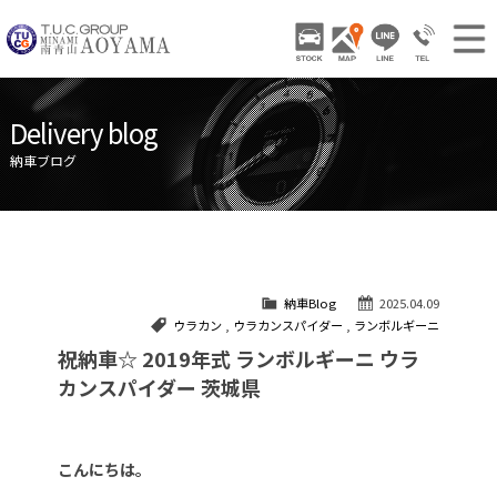
TUCグループ 南青山
STOCK
ACCESS
LINE
03-3797-
NEWS INFO / ニュース
Delivery blog
STOCK CAR LIST / 在庫車両情報
納車ブログ
GALLERY / 販売車両ギャラリー
PARTS LIST / パーツ情報
SHOP INFO / ショップ情報
納車Blog
2025.04.09
TRADE IN / 買取査定
ウラカン
,
ウラカンスパイダー
,
ランボルギーニ
祝納車☆ 2019年式 ランボルギーニ ウラ
カンスパイダー 茨城県
こんにちは。