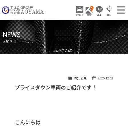
TUCグループ 南青山
STOCK
ACCESS
LINE
03-3797-
NEWS INFO / ニュース
NEWS
STOCK CAR LIST / 在庫車両情報
お知らせ
GALLERY / 販売車両ギャラリー
PARTS LIST / パーツ情報
SHOP INFO / ショップ情報
お知らせ
2025.12.03
TRADE IN / 買取査定
プライスダウン車両のご紹介です！
こんにちは