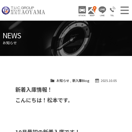
TUCグループ 南青山
STOCK
ACCESS
LINE
03-3797-
NEWS INFO / ニュース
NEWS
STOCK CAR LIST / 在庫車両情報
お知らせ
GALLERY / 販売車両ギャラリー
PARTS LIST / パーツ情報
SHOP INFO / ショップ情報
お知らせ
,
新入庫Blog
2025.10.05
TRADE IN / 買取査定
新着入庫情報！
こんにちは！松本です。
10月最初の新着入庫です！