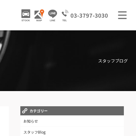
M
STOCK
ACCESS
LINE
03-3797-3030
GALLERY / 販売車両ギャラリー
TRADE IN / 買取査定
スタッフブログ
カテゴリー
お知らせ
スタッフBlog