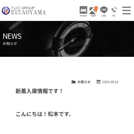
TUCグループ 南青山
STOCK
ACCESS
LINE
03-3797-
NEWS INFO / ニュース
NEWS
STOCK CAR LIST / 在庫車両情報
お知らせ
GALLERY / 販売車両ギャラリー
PARTS LIST / パーツ情報
SHOP INFO / ショップ情報
お知らせ
2025.09.22
TRADE IN / 買取査定
新着入庫情報です！
こんにちは！松本です。