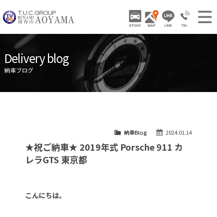
TUCグループ 南青山
STOCK
ACCESS
LINE
03-3797-
NEWS INFO / ニュース
Delivery blog
STOCK CAR LIST / 在庫車両情報
納車ブログ
GALLERY / 販売車両ギャラリー
PARTS LIST / パーツ情報
SHOP INFO / ショップ情報
納車Blog
2024.01.14
TRADE IN / 買取査定
★祝ご納車★ 2019年式 Porsche 911 カ
レラGTS 東京都
こんにちは。