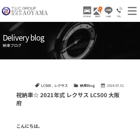
TUCグループ 南青山
STOCK
ACCESS
LINE
03-3797-
NEWS INFO / ニュース
Delivery blog
STOCK CAR LIST / 在庫車両情報
納車ブログ
GALLERY / 販売車両ギャラリー
PARTS LIST / パーツ情報
SHOP INFO / ショップ情報
LC500
,
レクサス
納車Blog
2024.07.31
TRADE IN / 買取査定
祝納車☆ 2021年式 レクサス LC500 大阪
府
こんにちは。