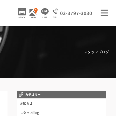
M
STOCK
ACCESS
LINE
03-3797-3030
GALLERY / 販売車両ギャラリー
TRADE IN / 買取査定
スタッフブログ
カテゴリー
お知らせ
スタッフBlog