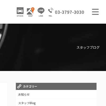
M
STOCK
ACCESS
LINE
03-3797-3030
GALLERY / 販売車両ギャラリー
TRADE IN / 買取査定
スタッフブログ
カテゴリー
お知らせ
スタッフBlog