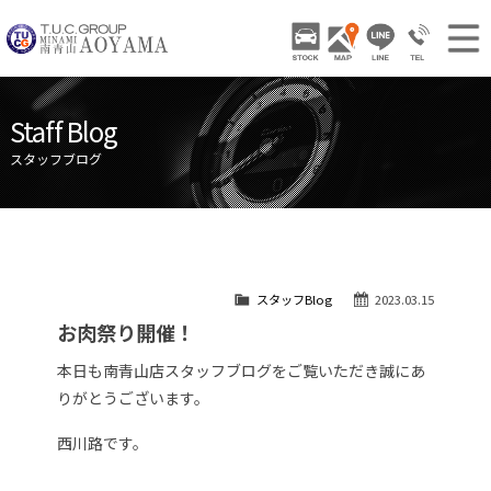
TUCグループ 南青山
STOCK
ACCESS
LINE
03-3797-
NEWS INFO / ニュース
Staff Blog
STOCK CAR LIST / 在庫車両情報
スタッフブログ
GALLERY / 販売車両ギャラリー
PARTS LIST / パーツ情報
SHOP INFO / ショップ情報
スタッフBlog
2023.03.15
TRADE IN / 買取査定
お肉祭り開催！
本日も南青山店スタッフブログをご覧いただき誠にあ
りがとうございます。
西川路です。