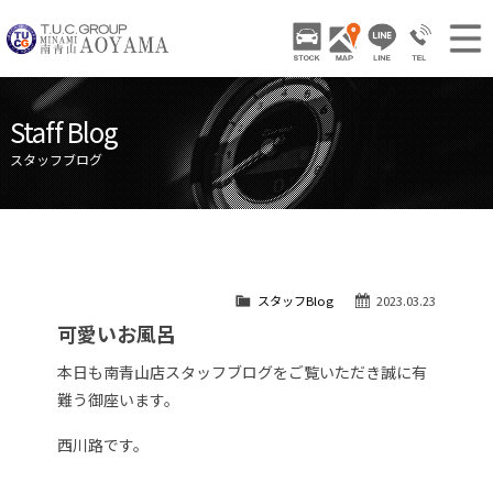
TUCグループ 南青山
STOCK
ACCESS
LINE
03-3797-
NEWS INFO / ニュース
Staff Blog
STOCK CAR LIST / 在庫車両情報
スタッフブログ
GALLERY / 販売車両ギャラリー
PARTS LIST / パーツ情報
SHOP INFO / ショップ情報
スタッフBlog
2023.03.23
TRADE IN / 買取査定
可愛いお風呂
本日も南青山店スタッフブログをご覧いただき誠に有
難う御座います。
西川路です。