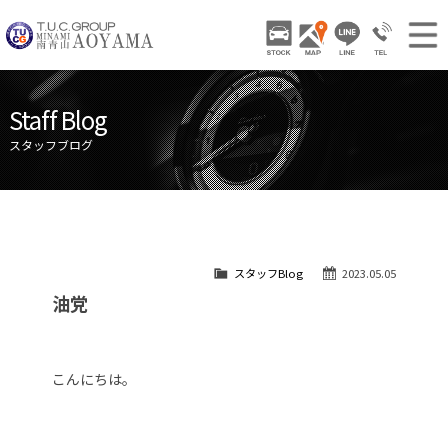
TUCグループ 南青山
STOCK
ACCESS
LINE
03-3797-
NEWS INFO / ニュース
Staff Blog
STOCK CAR LIST / 在庫車両情報
スタッフブログ
GALLERY / 販売車両ギャラリー
PARTS LIST / パーツ情報
SHOP INFO / ショップ情報
スタッフBlog
2023.05.05
TRADE IN / 買取査定
油党
こんにちは。