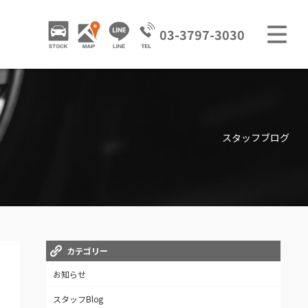
M
STOCK
ACCESS
LINE
03-3797-3030
GALLERY / 販売車両ギャラリー
TRADE IN / 買取査定
スタッフブログ
カテゴリー
お知らせ
スタッフBlog