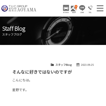
TUCグループ 南青山
STOCK
ACCESS
LINE
03-3797-
NEWS INFO / ニュース
Staff Blog
STOCK CAR LIST / 在庫車両情報
スタッフブログ
GALLERY / 販売車両ギャラリー
PARTS LIST / パーツ情報
SHOP INFO / ショップ情報
スタッフBlog
2023.09.25
TRADE IN / 買取査定
そんなに好きではないのですが
こんにちは。
星野です。