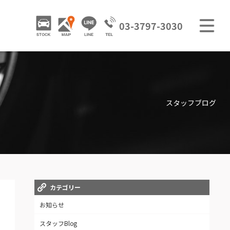
M
STOCK
ACCESS
LINE
03-3797-3030
GALLERY / 販売車両ギャラリー
TRADE IN / 買取査定
スタッフブログ
カテゴリー
お知らせ
スタッフBlog