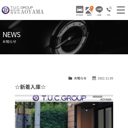
TUCグループ 南青山
STOCK
ACCESS
LINE
03-3797-
NEWS INFO / ニュース
NEWS
STOCK CAR LIST / 在庫車両情報
お知らせ
GALLERY / 販売車両ギャラリー
PARTS LIST / パーツ情報
SHOP INFO / ショップ情報
お知らせ
2022.11.05
TRADE IN / 買取査定
☆新着入庫☆