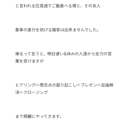
と言われる位高速でご飯食べる僕と、その友人
食事の進行を妨げる撮影は出来ませんでした。
帰るって言うと、明日遅い&休みの人達から全力の営
業を受けますが
ヒアリング⇨懸念点の掘り起こし⇨プレゼン⇨反論解
決⇨クロージング
まで綺麗にやってきます。