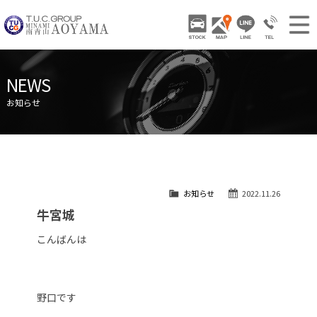
TUCグループ 南青山
STOCK
ACCESS
LINE
03-3797-
NEWS INFO / ニュース
NEWS
STOCK CAR LIST / 在庫車両情報
お知らせ
GALLERY / 販売車両ギャラリー
PARTS LIST / パーツ情報
SHOP INFO / ショップ情報
お知らせ
2022.11.26
TRADE IN / 買取査定
牛宮城
こんばんは
野口です