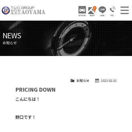
TUCグループ 南青山
STOCK
ACCESS
LINE
03-3797-
NEWS INFO / ニュース
NEWS
STOCK CAR LIST / 在庫車両情報
お知らせ
GALLERY / 販売車両ギャラリー
PARTS LIST / パーツ情報
SHOP INFO / ショップ情報
お知らせ
2023.02.01
TRADE IN / 買取査定
PRICING DOWN
こんにちは！
野口です！