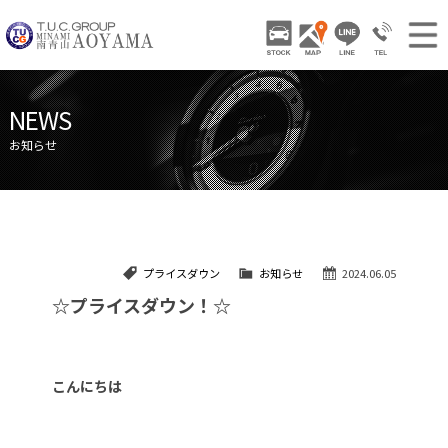
TUCグループ 南青山
STOCK
ACCESS
LINE
03-3797-
NEWS INFO / ニュース
NEWS
STOCK CAR LIST / 在庫車両情報
お知らせ
GALLERY / 販売車両ギャラリー
PARTS LIST / パーツ情報
SHOP INFO / ショップ情報
プライスダウン
お知らせ
2024.06.05
TRADE IN / 買取査定
☆プライスダウン！☆
こんにちは