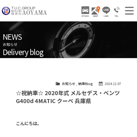
TUCグループ 南青山
STOCK
ACCESS
LINE
03-3797-
NEWS INFO / ニュース
NEWS
STOCK CAR LIST / 在庫車両情報
お知らせ
Delivery blog
GALLERY / 販売車両ギャラリー
納車ブログ
PARTS LIST / パーツ情報
SHOP INFO / ショップ情報
お知らせ
,
納車Blog
2024.12.07
TRADE IN / 買取査定
☆祝納車☆ 2020年式 メルセデス・ベンツ
G400d 4MATIC クーペ 兵庫県
こんにちは。